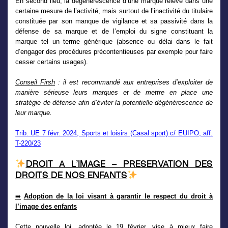
En second lieu, la dégénérescence d’une marque relève dans une
certaine mesure de l’activité, mais surtout de l’inactivité du titulaire
constituée par son manque de vigilance et sa passivité dans la
défense de sa marque et de l’emploi du signe constituant la
marque tel un terme générique (absence ou délai dans le fait
d’engager des procédures précontentieuses par exemple pour faire
cesser certains usages).
Conseil Firsh
: il est recommandé aux entreprises d’exploiter de
manière sérieuse leurs marques et de mettre en place une
stratégie de défense afin d’éviter la potentielle dégénérescence de
leur marque.
Trib. UE 7 févr. 2024, Sports et loisirs (Casal sport) c/ EUIPO, aff.
T-220/23
DROIT A L’IMAGE – PRESERVATION DES
DROITS DE NOS ENFANTS
Adoption de la loi visant à garantir le respect du droit à
➡
l’image des enfants
Cette nouvelle loi, adoptée le 19 février, vise à mieux faire