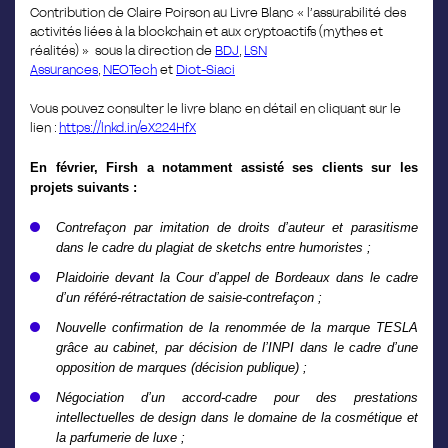
Contribution de Claire Poirson au Livre Blanc
« l’assurabilité des
activités liées à la blockchain et aux cryptoactifs (mythes et
réalités) »
sous la direction de
BDJ
,
LSN
Assurances
,
NEOTech
et
Diot-Siaci
Vous pouvez consulter le livre blanc en détail en cliquant sur le
lien
:
https://lnkd.in/eX224HfX
En février, Firsh a notamment assisté ses clients sur les
projets suivants :
Contrefaçon par imitation de droits d’auteur et parasitisme
dans le cadre du plagiat de sketchs entre humoristes ;
Plaidoirie devant la Cour d’appel de Bordeaux dans le cadre
d’un référé-rétractation de saisie-contrefaçon ;
Nouvelle confirmation de la renommée de la marque TESLA
grâce au cabinet, par décision de l’INPI dans le cadre d’une
opposition de marques
(décision publique) ;
Négociation d’un accord-cadre pour des prestations
intellectuelles de design dans le domaine de la cosmétique et
la parfumerie de luxe ;