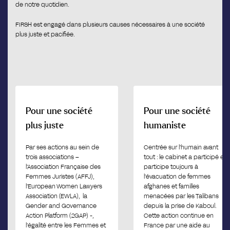
de notre quotidien.
FIRSH est engagé dans plusieurs causes nécessaires à une société
plus juste et pacifiée.
Pour une société
Pour une société
plus juste
humaniste
Par ses actions au sein de
Centrée sur l’humain avant
trois associations –
tout : le cabinet a participé et
l’Association Française des
participe toujours à
Femmes Juristes (AFFJ),
l’évacuation de femmes
l’European Women Lawyers
afghanes et familles
Association (EWLA),
la
menacées par les Talibans
Gender and Governance
depuis la prise de Kaboul.
Action Platform (2GAP) -,
Cette action continue en
l’égalité entre les Femmes et
France par une aide au