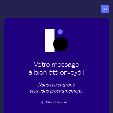
Aller
au
EN
contenu
Votre message
à bien été envoyé !
Nous reviendrons
vers vous prochainement.
Retour à l’accueil