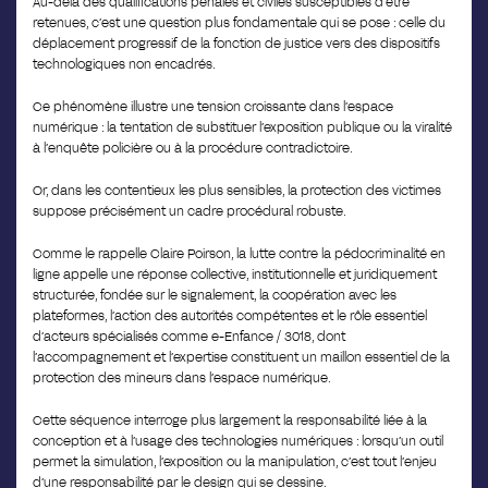
Au-delà des qualifications pénales et civiles susceptibles d’être
retenues, c’est une question plus fondamentale qui se pose : celle du
déplacement progressif de la fonction de justice vers des dispositifs
technologiques non encadrés.
Ce phénomène illustre une tension croissante dans l’espace
numérique : la tentation de substituer l’exposition publique ou la viralité
à l’enquête policière ou à la procédure contradictoire.
Or, dans les contentieux les plus sensibles, la protection des victimes
suppose précisément un cadre procédural robuste.
Comme le rappelle Claire Poirson, la lutte contre la pédocriminalité en
ligne appelle une réponse collective, institutionnelle et juridiquement
structurée, fondée sur le signalement, la coopération avec les
plateformes, l’action des autorités compétentes et le rôle essentiel
d’acteurs spécialisés comme e-Enfance / 3018, dont
l’accompagnement et l’expertise constituent un maillon essentiel de la
protection des mineurs dans l’espace numérique.
Cette séquence interroge plus largement la responsabilité liée à la
conception et à l’usage des technologies numériques : lorsqu’un outil
permet la simulation, l’exposition ou la manipulation, c’est tout l’enjeu
d’une responsabilité par le design qui se dessine.