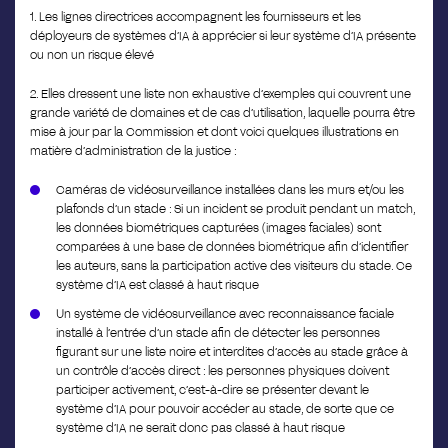
1. Les lignes directrices accompagnent les fournisseurs et les
déployeurs de systèmes d’IA à apprécier si leur système d’IA présente
ou non un risque élevé
2. Elles dressent une liste non exhaustive d’exemples qui couvrent une
grande variété de domaines et de cas d’utilisation, laquelle pourra être
mise à jour par la Commission et dont voici quelques illustrations en
matière d’administration de la justice :
Caméras de vidéosurveillance installées dans les murs et/ou les
plafonds d’un stade : Si un incident se produit pendant un match,
les données biométriques capturées (images faciales) sont
comparées à une base de données biométrique afin d’identifier
les auteurs, sans la participation active des visiteurs du stade. Ce
système d’IA est classé à haut risque
Un système de vidéosurveillance avec reconnaissance faciale
installé à l’entrée d’un stade afin de détecter les personnes
figurant sur une liste noire et interdites d’accès au stade grâce à
un contrôle d’accès direct : les personnes physiques doivent
participer activement, c’est-à-dire se présenter devant le
système d’IA pour pouvoir accéder au stade, de sorte que ce
système d’IA ne serait donc pas classé à haut risque