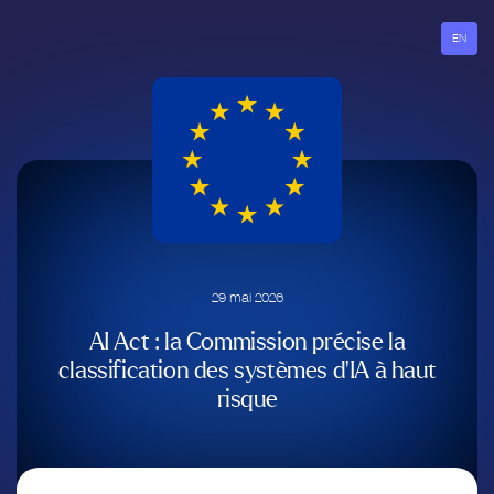
Aller
au
EN
contenu
29 mai 2026
AI Act : la Commission précise la
classification des systèmes d’IA à haut
risque