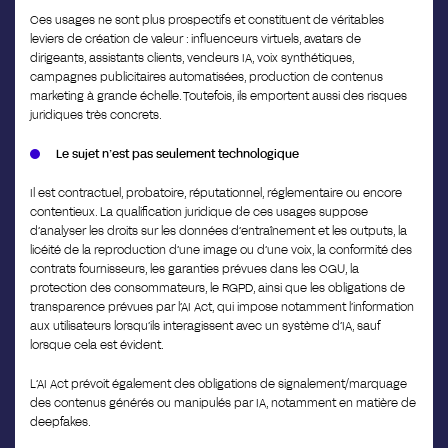
Ces usages ne sont plus prospectifs et constituent de véritables
leviers de création de valeur : influenceurs virtuels, avatars de
dirigeants, assistants clients, vendeurs IA, voix synthétiques,
campagnes publicitaires automatisées, production de contenus
marketing à grande échelle. Toutefois, ils emportent aussi des risques
juridiques très concrets.
Le sujet n’est pas seulement technologique
Il est contractuel, probatoire, réputationnel, réglementaire ou encore
contentieux. La qualification juridique de ces usages suppose
d’analyser les droits sur les données d’entraînement et les outputs, la
licéité de la reproduction d’une image ou d’une voix, la conformité des
contrats fournisseurs, les garanties prévues dans les CGU, la
protection des consommateurs, le RGPD, ainsi que les obligations de
transparence prévues par l’AI Act, qui impose notamment l’information
aux utilisateurs lorsqu’ils interagissent avec un système d’IA, sauf
lorsque cela est évident.
L’AI Act prévoit également des obligations de signalement/marquage
des contenus générés ou manipulés par IA, notamment en matière de
deepfakes.