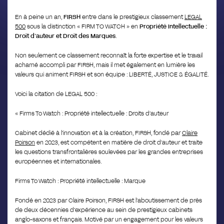
En à peine un an,
FIRSH
entre dans le prestigieux classement
LEGAL
500
sous la distinction « FIRM TO WATCH » en
Propriété Intellectuelle :
Droit d’auteur et Droit des Marques
.
Non seulement ce classement reconnaît la forte expertise et le travail
acharné accompli par FIRSH, mais il met également en lumière les
valeurs qui animent FIRSH et son équipe : LIBERTÉ, JUSTICE & ÉGALITÉ.
Voici la citation de LEGAL 500 :
« Firms To Watch : Propriété intellectuelle : Droits d’auteur
Cabinet dédié à l’innovation et à la création, FIRSH, fondé par
Claire
Poirson
en 2023, est compétent en matière de droit d’auteur et traite
les questions transfrontalières soulevées par les grandes entreprises
européennes et internationales.
Firms To Watch : Propriété intellectuelle : Marque
Fondé en 2023 par Claire Poirson, FIRSH est l’aboutissement de près
de deux décennies d’expérience au sein de prestigieux cabinets
anglo-saxons et français. Motivé par un engagement pour les valeurs