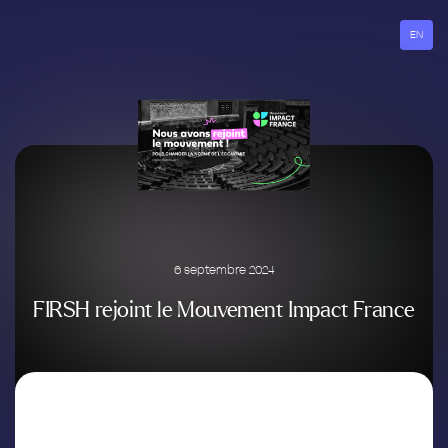
Aller
au
EN
contenu
6 septembre 2024
FIRSH rejoint le Mouvement Impact France