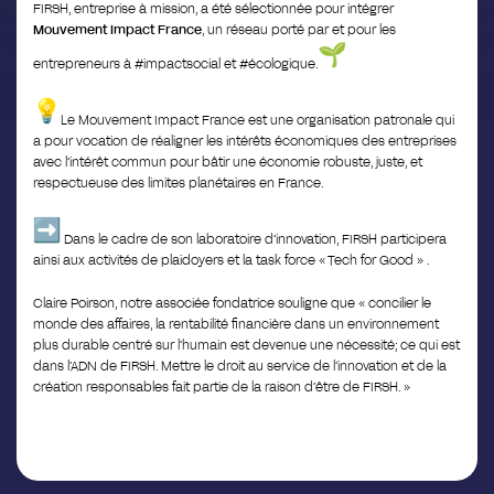
FIRSH, entreprise à mission, a été sélectionnée pour intégrer
Mouvement Impact France
, un réseau porté par et pour les
entrepreneurs à #impactsocial et #écologique.
Le Mouvement Impact France est une organisation patronale qui
a pour vocation de réaligner les intérêts économiques des entreprises
avec l’intérêt commun pour bâtir une économie robuste, juste, et
respectueuse des limites planétaires en France.
Dans le cadre de son laboratoire d’innovation, FIRSH participera
ainsi aux activités de plaidoyers et la task force « Tech for Good » .
Claire Poirson, notre associée fondatrice souligne que « concilier le
monde des affaires, la rentabilité financière dans un environnement
plus durable centré sur l’humain est devenue une nécessité; ce qui est
dans l’ADN de FIRSH. Mettre le droit au service de l’innovation et de la
création responsables fait partie de la raison d’être de FIRSH. »