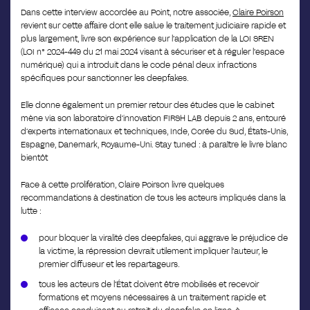
Dans cette interview accordée au Point, notre associée,
Claire Poirson
revient sur cette affaire dont elle salue le traitement judiciaire rapide et
plus largement, livre son expérience sur l’application de la LOI SREN
(LOI n° 2024-449 du 21 mai 2024 visant à sécuriser et à réguler l’espace
numérique) qui a introduit dans le code pénal deux infractions
spécifiques pour sanctionner les deepfakes.
Elle donne également un premier retour des études que le cabinet
mène via son laboratoire d’innovation FIRSH LAB depuis 2 ans, entouré
d’experts internationaux et techniques, Inde, Corée du Sud, États-Unis,
Espagne, Danemark, Royaume-Uni.
Stay tuned : à paraître le livre blanc
bientôt
Face à cette prolifération, Claire Poirson livre quelques
recommandations à destination de tous les acteurs impliqués dans la
lutte :
pour bloquer la viralité des deepfakes, qui aggrave le préjudice de
la victime, la répression devrait utilement impliquer l’auteur, le
premier diffuseur et les repartageurs.
tous les acteurs de l’État doivent être mobilisés et recevoir
formations et moyens nécessaires à un traitement rapide et