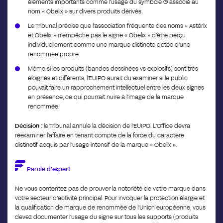
éléments importants comme l’usage du symbole ® associé au
nom « Obelix » sur divers produits dérivés.
Le Tribunal précise que l’association fréquente des noms « Astérix
et Obélix » n’empêche pas le signe « Obelix » d’être perçu
individuellement comme une marque distincte dotée d’une
renommée propre.
Même si les produits (bandes dessinées vs explosifs) sont très
éloignés et différents, l’EUIPO aurait du examiner si le public
pouvait faire un rapprochement intellectuel entre les deux signes
en présence, ce qui pourrait nuire à l’image de la marque
renommée.
Décision :
le Tribunal annule la décision de l’EUIPO. L’Office devra
réexaminer l’affaire en tenant compte de la force du caractère
distinctif acquis par l’usage intensif de la marque « Obelix ».
Parole d’expert
Ne vous contentez pas de prouver la notoriété de votre marque dans
votre secteur d’activité principal. Pour invoquer la protection élargie et
la qualification de marque de renommée de l’Union européenne, vous
devez documenter l’usage du signe sur tous les supports (produits